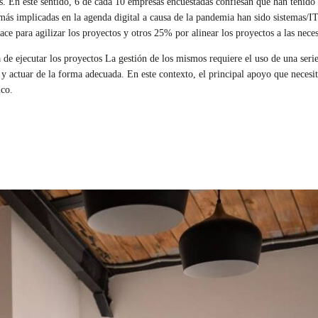
s. En este sentido, 6 de cada 10 empresas encuestadas confiesan que han tenido q
 más implicadas en la agenda digital a causa de la pandemia han sido sistemas/
ace para agilizar los proyectos y otros 25% por alinear los proyectos a las nece
de ejecutar los proyectos La gestión de los mismos requiere el uso de una serie
s y actuar de la forma adecuada. En este contexto, el principal apoyo que necesit
ico.