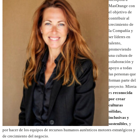
MasOrange con
el objetivo de
contribuir al
crecimiento de
la Compañía y
ser líderes en
talento,
promoviendo
una cultura de
colaboración y
apoyo a todas
las personas que
forman parte del
proyecto. Mireia
es
reconocida
por crear
culturas
sólidas,
inclusivas y
sostenibles
, y
por hacer de los equipos de recursos humanos auténticos motores estratégicos y
de crecimiento del negocio.