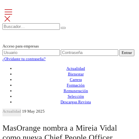
Acceso para empresas
Entrar
¿Olvidaste tu contraseña?
Actualidad
Bienestar
Carrera
Formación
Remuneración
Selección
Descargas Revista
Actualidad
19 May 2025
MasOrange nombra a Mireia Vidal
como nueva Chief People Officer