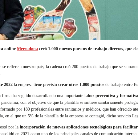
ta online
Mercadona
creó 1.000 nuevos puestos de trabajo directos, que ele
 se refiere a nuestro país, la cadena creó 200 puestos de trabajo que se sumaro
.
te 2022
la empresa tiene previsto
crear otros 1.000 puestos
de trabajo entre E
a firma ha seguido desarrollando una importante
labor preventiva y formativa
pandemia, con el objetivo de que la plantilla se sintiese sanitariamente proteg
formado por 180 profesionales entre sanitarios y médicos, que han ofrecido ate
a, en el que un 5% de la plantilla de la empresa se contagió, dicho servicio lleg
ostó por la
incorporación de nuevas aplicaciones tecnológicas para facilitar 
onsolidó en 2021 como uno de los principales canales de comunicación interna q