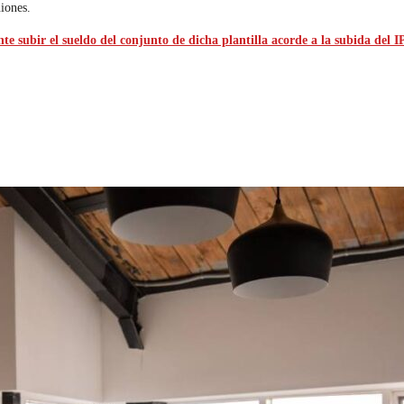
iones.
e subir el sueldo del conjunto de dicha plantilla acorde a la subida del