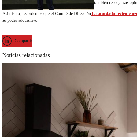
también recoger sus opin
Asimismo, recordemos que el Comité de Dirección
ha acordado recientement
su poder adquisitivo.
Compartir
Noticias relacionadas