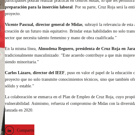
participantes podrán realizar prácticas en centros Midas, lo que les permitir
preparación para la inserción laboral
. Por su parte, Cruz Roja será la ent
proyecto.
Vicente Pascual, director general de Midas
, subrayó la relevancia de est
creación de un futuro más equitativo. Brindar estas habilidades no solo tra
sector que necesita talento femenino y mano de obra cualificada.”
En la misma línea,
Almudena Reguero, presidenta de Cruz Roja en Jar
tradicionalmente masculinizado: “Este acuerdo contribuye a que más mujeres
siendo minoritaria.”
Carlos Lázaro, director del IEEF
, puso en valor el papel de la educación
proyecto que no solo transmite conocimientos técnicos, sino que también ofre
sólido y estable.”
La colaboración se enmarca en el Plan de Empleo de Cruz Roja, cuyo propósit
vulnerabilidad. Asimismo, refuerza el compromiso de Midas con la diversida
lanzada en 2020.
Compartir