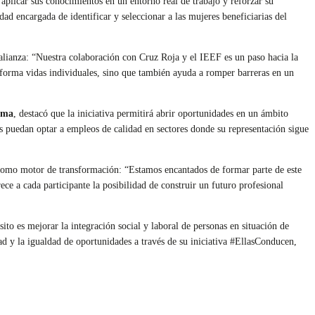
á aplicar sus conocimientos en un entorno real de trabajo y reforzar su
idad encargada de identificar y seleccionar a las mujeres beneficiarias del
a alianza: “Nuestra colaboración con Cruz Roja y el IEEF es un paso hacia la
nsforma vidas individuales, sino que también ayuda a romper barreras en un
ama
, destacó que la iniciativa permitirá abrir oportunidades en un ámbito
 puedan optar a empleos de calidad en sectores donde su representación sigue
 como motor de transformación: “Estamos encantados de formar parte de este
ce a cada participante la posibilidad de construir un futuro profesional
o es mejorar la integración social y laboral de personas en situación de
d y la igualdad de oportunidades a través de su iniciativa #EllasConducen,