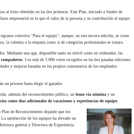
s al éxito obtenido en las dos primeras. Este Plan, iniciado a finales de
ltura empresarial en la que el valor de la persona y su contribución al equipo
grama colectivo “Para el equipo”, aunque, en esta tercera edición, se crean
o, la valentía o la empatía como si de categorías profesionales se tratara.
dos. Mediante una app, disponible tanto en móvil como en ordenador, las
s compañeros
. Los más de 5.000 votos recogidos en las dos pasadas ediciones
vedades y mejoras basadas en los propios comentarios de los empleados
án un proceso hasta elegir el ganador.
irán, además del reconocimiento público, un
bono vía nómina
y un
cios como días adicionales de vacaciones y experiencias de equipo
.
ro Plan de Reconocimiento dejando que los
 La satisfacción de los equipos ha elevado un
directora general y Directora de Experiencia