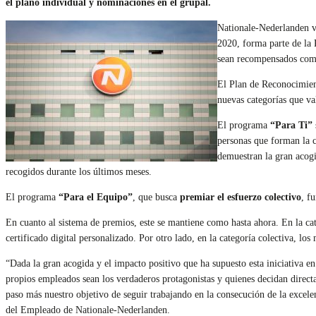
el plano individual y nominaciones en el grupal.
Nationale-Nederlanden va
2020, forma parte de la 
sean recompensados como
El Plan de Reconocimient
nuevas categorías que val
El programa
“Para Ti”
personas que forman la
demuestran la gran acogi
recogidos durante los últimos meses.
El programa
“Para el Equipo”
, que busca
premiar el esfuerzo colectivo
, f
En cuanto al sistema de premios, este se mantiene como hasta ahora. En la c
certificado digital personalizado. Por otro lado, en la categoría colectiva, l
“Dada la gran acogida y el impacto positivo que ha supuesto esta iniciativa 
propios empleados sean los verdaderos protagonistas y quienes decidan direct
paso más nuestro objetivo de seguir trabajando en la consecución de la excel
del Empleado de Nationale-Nederlanden.