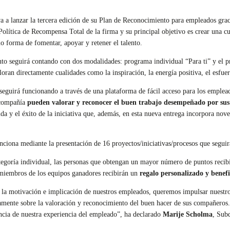
 a lanzar la tercera edición de su Plan de Reconocimiento para empleados gracia
Política de Recompensa Total de la firma y su principal objetivo es crear una cu
 forma de fomentar, apoyar y retener el talento.
o seguirá contando con dos modalidades: programa individual “Para ti” y el pro
oran directamente cualidades como la inspiración, la energía positiva, el esfuerz
seguirá funcionando a través de una plataforma de fácil acceso para los emplea
 compañía
pueden valorar y reconocer el buen trabajo desempeñado por su
da y el éxito de la iniciativa que, además, en esta nueva entrega incorpora no
unciona mediante la presentación de 16 proyectos/iniciativas/procesos que seguir
ategoría individual, las personas que obtengan un mayor número de puntos recib
os miembros de los equipos ganadores recibirán un
regalo personalizado y benefi
en la motivación e implicación de nuestros empleados, queremos impulsar nuest
amente sobre la valoración y reconocimiento del buen hacer de sus compañeros.
encia de nuestra experiencia del empleado”, ha declarado
Marije Scholma
, Sub