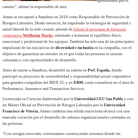
aprendiendo por el
camino”, afirmó la responsable de área.
Armas se incorporó a Amadeus en 2018 como Responsable de Prevención de
Riesgos Laborales. Desde entonces, ha impulsado la estrategia de seguridad y
salud laboral de la sede central, además de
liderar el programa de bienestar
corporativo
Wellbeing Works
, orientado a fomentar el equilibrio físico,
emocional y profesional de los equipos. También ha sido una de las principales
impulsoras de las iniciativas de
diversidad e inclusión
en la compañía, con el
objetivo de garantizar un entorno en el que todas las personas se sientan
valoradas y con oportunidades de desarrollo.
Antes de unirse a Amadeus, desarrolló su carrera en
PwC España
, donde
participó en proyectos de sostenibilidad y responsabilidad social corporativa
para grandes compañías del IBEX 35, y en
ERM
, como consultora en el área de
Performance, Assurance and Transaction Services.
Licenciada en Ciencias Ambientales por la
Universidad CEU San Pablo
y con
un Máster Oficial en Prevención de Riesgos Laborales por la
Universidad
Francisco de Vitoria
, Armas combina una sólida trayectoria técnica con una
marcada vocación por el desarrollo de culturas organizacionales centradas en
las personas.
“Con energía renovada, continuamos construyendo entornos donde las