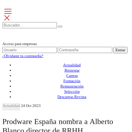
Acceso para empresas
Entrar
¿Olvidaste tu contraseña?
Actualidad
Bienestar
Carrera
Formación
Remuneración
Selección
Descargas Revista
Actualidad
24 Oct 2023
Prodware España nombra a Alberto
Blanco director de RRHH