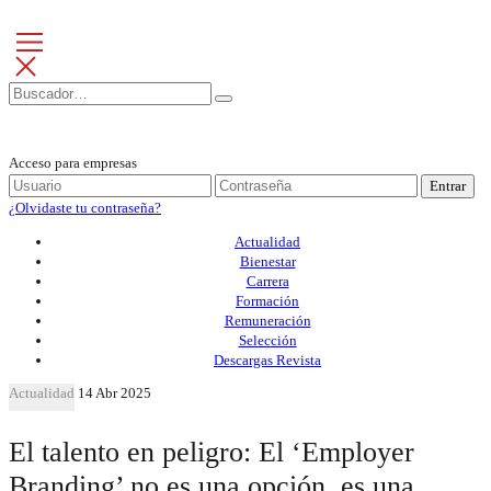
Acceso para empresas
Entrar
¿Olvidaste tu contraseña?
Actualidad
Bienestar
Carrera
Formación
Remuneración
Selección
Descargas Revista
Actualidad
14 Abr 2025
El talento en peligro: El ‘Employer
Branding’ no es una opción, es una