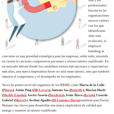
fina y los
profesionales
buscan en las
organizaciones
nuevos valores
con los que
identificarse.
Ante esta
evolución, el
employer
branding se
convierte en una prioridad estratégica para las empresas, sobre todo, teniendo
en cuenta la creciente competencia por atraer y retener talento cualificado. En
un mercado laboral donde los candidatos tienen más opciones y expectativas
más altas, una marca empleadora fuerte no solo atrae talento, sino que también
impulsa el compromiso y el desempeño de los empleados.
Voces de primer nivel del segmento de los RRHH, como
María de la Calle
(
Pluxee
), Jaime Puig (
HR Lovers
), Antonio Sas (
Betterfly
), Marian Hurlé
(
Merkle España
), Javier Azorín (
Iberdrola
), Jesús Álava (
Kreab
), Lisardo
Gabriel (
Moeve
) y Avelino Agudín (
ID Logistics Iberia
)
analizan para Factor
Humano las claves para desarrollar una marca empleadora de calidad que
atraiga y enamore al talento cualificado.