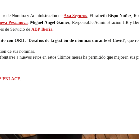
ador de Nómina y Administración de
Axa Seguros
;
Elisabeth Bispo Nuñez
, Re
eva Pescanova
;
Miguel Ángel Gámez
, Responsable Administración HR y Ben
nes de Servicio de
ADP Iberia.
to con ORH: 'Desafíos de la gestión de nóminas durante el Covid'
, que re
stión de sus nóminas.
rentarse a nuevos retos en estos últimos meses ha permitido que mejoren sus p
E ENLACE
.