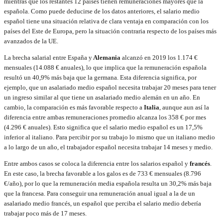
mientras que los restantes 12 países tienen remuneraciones mayores que la
española. Como puede deducirse de los datos anteriores, el salario medio
español tiene una situación relativa de clara ventaja en comparación con los
países del Este de Europa, pero la situación contraria respecto de los países más
avanzados de la UE.
La brecha salarial entre España y
Alemania
alcanzó en 2019 los 1.174 €
mensuales (14.088 € anuales), lo que implica que la remuneración española
resultó un 40,9% más baja que la germana. Esta diferencia significa, por
ejemplo, que un asalariado medio español necesita trabajar 20 meses para tener
un ingreso similar al que tiene un asalariado medio alemán en un año. En
cambio, la comparación es más favorable respecto a
Italia
, aunque aun así la
diferencia entre ambas remuneraciones promedio alcanza los 358 € por mes
(4.296 € anuales). Esto significa que el salario medio español es un 17,5%
inferior al italiano. Para percibir por su trabajo lo mismo que un italiano medio
a lo largo de un año, el trabajador español necesita trabajar 14 meses y medio.
Entre ambos casos se coloca la diferencia entre los salarios español y
francés
.
En este caso, la brecha favorable a los galos es de 733 € mensuales (8.796
€/año), por lo que la remuneración media española resulta un 30,2% más baja
que la francesa. Para conseguir una remuneración anual igual a la de un
asalariado medio francés, un español que perciba el salario medio debería
trabajar poco más de 17 meses.