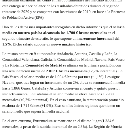
autónomas españolas, así como en las oportunidades del mercado laboral. En
esta entrega se hace balance de los resultados obtenidos durante el segundo
trimestre de 2020 y se comparan con los mismos de 2019, en base a la Encuesta
de Población Activa (EPA).
Uno de los datos más importantes recogidos en dicho informe es que
el salario
medio en nuestro país ha alcanzado los 1.700 € brutos mensuales
en el
segundo trimestre de este año, lo que supone un
incremento interanual del
1,5%
. Dicho salario supone un
nuevo máximo histórico
.
Lo mismo ocurre en 9 autonomías: Andalucía, Asturias, Castilla y León, la
Comunidad Valenciana, Galicia, la Comunidad de Madrid, Navarra, País Vasco
y La Rioja. La
Comunidad de Madrid
se afianza en la primera posición, con
una remuneración media de
2.017 € brutos mensuales
(+2,2% interanual). En
País Vasco, el salario medio es de 1.994 € brutos por mes (+1,1%). Les sigue
Navarra, que, tras lograr un incremento de un 2%, eleva su remuneración media
hasta 1.866 €/mes. Cataluña y Asturias conservan el cuarto y quinto puesto,
respectivamente. En Cataluña el salario medio se eleva hasta los 1.793 €
mensuales (+0,2% interanual). En el caso asturiano, la remuneración promedio
es ahora de 1.714 €/mes (+1,9%). Esas son las únicas regiones que tienen un
salario medio que supera la media nacional.
En el otro extremo, Extremadura se mantiene en el último lugar (1.384 €
mensuales; a pesar de la subida interanual de un 2,3%). La Región de Murcia