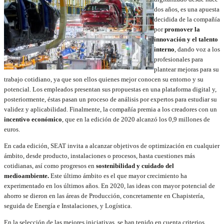
dos años, es una apuesta
decidida de la compañía
por
promover la
innovación y el talento
interno
, dando voz a los
profesionales para
plantear mejoras para su
trabajo cotidiano, ya que son ellos quienes mejor conocen su entorno y su
potencial. Los empleados presentan sus propuestas en una plataforma digital y,
posteriormente, éstas pasan un proceso de análisis por expertos para estudiar su
validez y aplicabilidad. Finalmente, la compañía premia a los creadores con un
incentivo económico
, que en la edición de 2020 alcanzó los 0,9 millones de
euros.
En cada edición, SEAT invita a alcanzar objetivos de optimización en cualquier
ámbito, desde producto, instalaciones o procesos, hasta cuestiones más
cotidianas, así como progresos en
sostenibilidad y cuidado del
medioambiente.
Este último ámbito es el que mayor crecimiento ha
experimentado en los últimos años. En 2020, las ideas con mayor potencial de
ahorro se dieron en las áreas de Producción, concretamente en Chapistería,
seguida de Energía e Instalaciones, y Logística.
En la selección de las mejores iniciativas, se han tenido en cuenta criterios