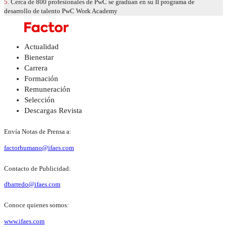
5.
Cerca de 800 profesionales de PwC se gradúan en su II programa de
desarrollo de talento PwC Work Academy
Actualidad
Bienestar
Carrera
Formación
Remuneración
Selección
Descargas Revista
Envía Notas de Prensa a:
factorhumano@ifaes.com
Contacto de Publicidad:
dbarredo@ifaes.com
Conoce quienes somos:
www.ifaes.com