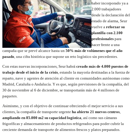
haber incorporado ya a
2.000 trabajadores
desde la declaración del
estado de alarma, Seur
vuelve a
reforzar su
plantilla con 2.100
profesionales
para
hacer frente a una
campaña que se prevé alcance hasta un
50% más de volúmenes que el año
pasado
, una cifra histórica que supone un reto logístico sin precedentes.
Con estas nuevas incorporaciones, Seur habrá
creado más de 4.000 puestos de
trabajo desde el inicio de la crisis
, estando la mayoría destinadas a la fuerza de
reparto, nave y agentes de atención al cliente en comunidades autónomas como
Madrid, Cataluña o Andalucía. Y es que, según previsiones de la compañía, del
30 de noviembre al 6 de diciembre, se transportarán más de 4 millones de
paquetes.
Asimismo, y con el objetivo de continuar ofreciendo el mejor servicio a sus
clientes, la compañía de transporte urgente
ha abierto 21 nuevos centros
,
ampliando en 85.000 m2 su capacidad logística
, así como sus cámaras
frigoríficas y almacenamiento de productos refrigerados para poder cubrir la
creciente demanda de transporte de alimentos frescos y platos preparados.