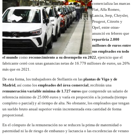
comercializa las marcas
Fiat, Alfa Romeo,
Lancia, Jeep, Chrysler,
Peugeot, Citroën y
Opel, entre otras-
anunció en febrero que
repartiría 2.000
millones de euros entre
sus empleados en todo
el mundo
como
reconocimiento a su desempeño en 2022
, ejercicio que el
fabricante cerró con unas ganancias netas de 16.779 millones de euros, un 26%
más que en 2021.
De esta forma, los trabajadores de Stellantis en las
plantas de Vigo y de
Madrid
, así como los
empleados del área comercial
, recibirán una
re
muneración variable mínima de 1.727 euros
que comprende un salario de
referencia mínimo de 25.000 euros y varía en proporción a la jornada (tiempo
completo o parcial) y al tiempo de alta. No obstante, los empleados que tengan
un sueldo bruto anual superior verán incrementada esta cantidad de forma
proporcional.
En el cómputo de la remuneración no se reducen la prima de maternidad o
paternidad ni la de riesgo de embarazo y lactancia o las excedencias de verano