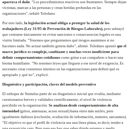
aparezca el daño
. “Los procedimientos reactivos son frustrantes. Siempre dejan
víctimas, marcan a las personas y crean heridas profundas en las
organizaciones”, señaló Toledano.
Por otro lado,
la legislación actual obliga a proteger la salud de los
trabajadores (Ley 31/95 de Prevención de Riesgos Laborales),
pero subrayó
que centrarse únicamente en evitar sanciones o consecuencias legales es una
visión limitada. “Tenemos que preguntarnos qué riesgos asumimos si no
hacemos nada. No actuar también genera daño”, afirmó. Toledano apuntó
que el
marco jurídico es complejo, cambiante y muchas veces insuficiente para
definir comportamientos cotidianos
como gritar a un compañero o hacer una
broma humillante. “No tenemos leyes que lleguen a ese nivel de exigencia. Es
necesario crear consensos internos en las organizaciones para definir qué es
apropiado y qué no”, explicó.
Diagnóstico y participación, claves del modelo preventivo
El enfoque de Stimulus parte de un diagnóstico inicial que evalúa, mediante
cuestionarios breves y validados científicamente, el nivel de violencia
percibido en la organización.
Se analizan desde comportamientos de alta
intensidad
(gritos, amenazas, acoso sexual) hasta otros más sutiles, pero
igualmente dañinos (exclusión, ocultación de información, rumores, sarcasmos).
“El objetivo es que el perfil de violencia sea una línea plana, es decir, tender a
una exposición cero. Pero para eso hay que saber dónde estamos y medir