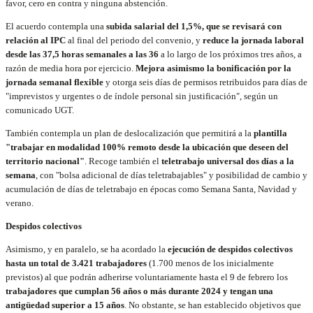
favor, cero en contra y ninguna abstención.
El acuerdo contempla una
subida salarial del 1,5%, que se revisará con
relación al IPC
al final del periodo del convenio, y
reduce la jornada laboral
desde las 37,5 horas semanales a las 36
a lo largo de los próximos tres años, a
razón de media hora por ejercicio.
Mejora asimismo la bonificación por la
jornada semanal flexible
y otorga seis días de permisos retribuidos para días de
"imprevistos y urgentes o de índole personal sin justificación", según un
comunicado UGT.
También contempla un plan de deslocalización que permitirá a la
plantilla
"trabajar en modalidad 100% remoto desde la ubicación que deseen del
territorio nacional"
. Recoge también el
teletrabajo universal dos días a la
semana
, con "bolsa adicional de días teletrabajables" y posibilidad de cambio y
acumulación de días de teletrabajo en épocas como Semana Santa, Navidad y
verano.
Despidos colectivos
Asimismo, y en paralelo, se ha acordado la
ejecución de despidos colectivos
hasta un total de 3.421 trabajadores
(1.700 menos de los inicialmente
previstos) al que podrán adherirse voluntariamente hasta el 9 de febrero los
trabajadores que cumplan 56 años o más durante 2024 y tengan una
antigüedad superior a 15 años
. No obstante, se han establecido objetivos que