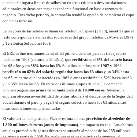
pueden dar lugar a límites de adhesión en áreas críticas o desvinculaciones
adicionales en áreas con mayor excedente funcional en base a razones de
negocio. Tras dicho periodo, la compañía tendrá la opción de completar el cupo
con bajas forzosas.
La mayoría de las salidas se darán en Telefónica España (2.958), mientras que el
resto corresponderá a otras dos sociedades del grupo: Telefónica Móviles (397)
y Telefónica Soluciones (66).
El ERE define tres tramos de edad. El primero de ellos para los trabajadores
nacidos en 1968 (en torno a 56 años),
que recibirán un 68% del salario hasta
los 63 años y un 38% hasta los 65.
Aquellos nacidos entre
1967 y 1964
percibirán un 62% del salario regulador hasta los 63 años
y un 34% hasta
los 65, mientras que los nacidos en 1963 o antes recibirán un 52% hasta los 63
y un 35% hasta los 65. En estos dos últimos grupos de edad, la compañía
también pagará una
prima de voluntariedad de 10.000 euros.
Además, la
empresa ofrecerá reversibilidad de rentas, abonará el descuento de la Seguridad
Social durante el paro, y pagará el seguro colectivo hasta los 63 años, entre
otras condiciones complementarias.
El valor actual del gasto del Plan se estima en una
provisión de alrededor de
1.300 millones de euros (antes de impuestos)
, sin impacto en caja. Los ahorros
anuales promedio de gastos directos se situarán alrededor de los 285 millones
de euros a partir de 2025. En cualquier caso, según indica la empresa, el