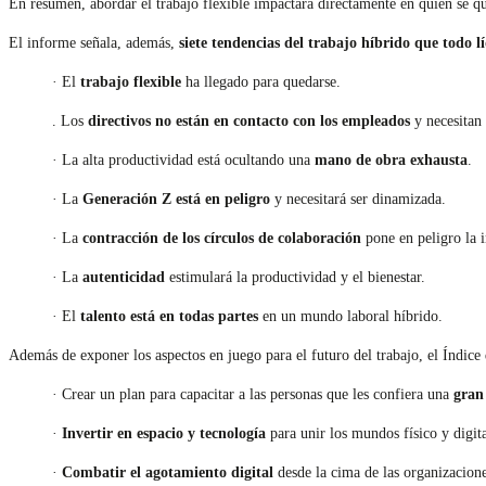
En resumen, abordar el trabajo flexible impactará directamente en quién se q
El informe señala, además,
siete tendencias del trabajo híbrido que todo l
· El
trabajo flexible
ha llegado para quedarse.
. Los
directivos no están en contacto con los empleados
y necesitan 
· La alta productividad está ocultando una
mano de obra exhausta
.
· La
Generación Z está en peligro
y necesitará ser dinamizada.
· La
contracción de los círculos de colaboración
pone en peligro la 
· La
autenticidad
estimulará la productividad y el bienestar.
· El
talento está en todas partes
en un mundo laboral híbrido.
Además de exponer los aspectos en juego para el futuro del trabajo, el Índice
· Crear un plan para capacitar a las personas que les confiera una
gran 
·
Invertir en espacio y tecnología
para unir los mundos físico y digita
·
Combatir el agotamiento digital
desde la cima de las organizacione