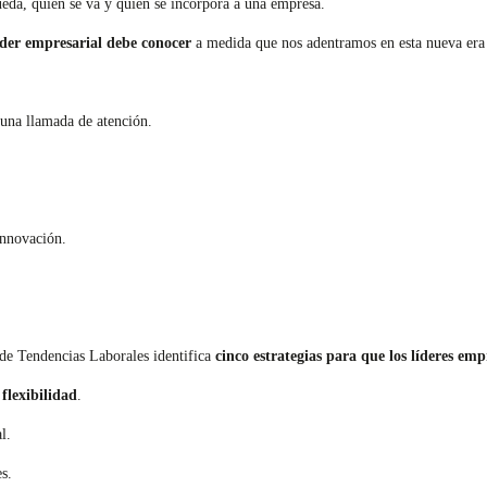
ueda, quién se va y quién se incorpora a una empresa.
íder empresarial debe conocer
a medida que nos adentramos en esta nueva era 
una llamada de atención.
innovación.
 de Tendencias Laborales identifica
cinco estrategias para que los líderes em
flexibilidad
.
l.
s.