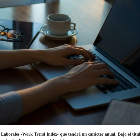
 Laborales -Work Trend Index- que tendrá un carácter anual. Bajo el títul