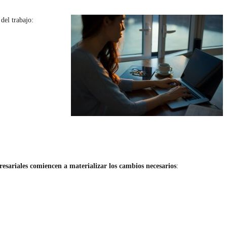
del trabajo:
presariales comiencen a materializar los cambios necesarios
: