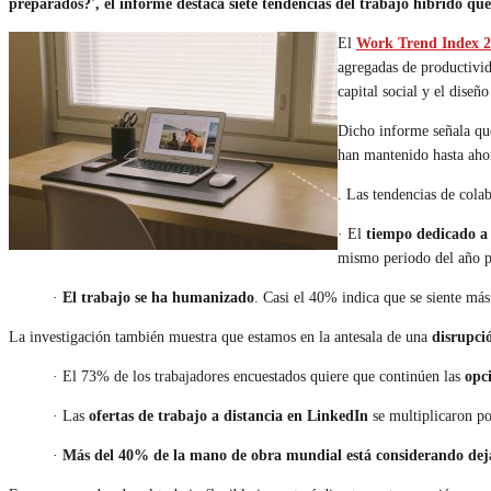
preparados?', el informe destaca siete tendencias del trabajo híbrido que
El
Work Trend Index 
agregadas de productivid
capital social y el diseñ
Dicho informe señala que 
han mantenido hasta ahor
. Las tendencias de col
· El
tiempo dedicado a 
mismo periodo del año p
·
El trabajo se ha humanizado
. Casi el 40% indica que se siente má
La investigación también muestra que estamos en la antesala de una
disrupció
· El 73% de los trabajadores encuestados quiere que continúen las
opc
· Las
ofertas de trabajo a distancia en LinkedIn
se multiplicaron po
·
Más del 40% de la mano de obra mundial está considerando deja