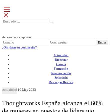
Acceso para empresas
Entrar
¿Olvidaste tu contraseña?
Actualidad
Bienestar
Carrera
Formación
Remuneración
Selección
Descargas Revista
Actualidad
10 May 2023
Thoughtworks España alcanza el 60%
de mujeres en puestos de liderazgo