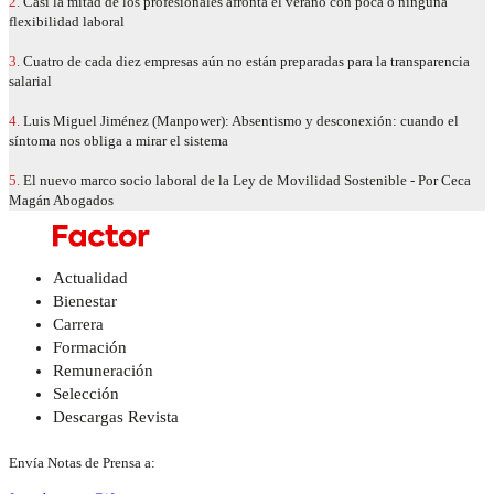
2.
Casi la mitad de los profesionales afronta el verano con poca o ninguna
flexibilidad laboral
3.
Cuatro de cada diez empresas aún no están preparadas para la transparencia
salarial
4.
Luis Miguel Jiménez (Manpower): Absentismo y desconexión: cuando el
síntoma nos obliga a mirar el sistema
5.
El nuevo marco socio laboral de la Ley de Movilidad Sostenible - Por Ceca
Magán Abogados
Actualidad
Bienestar
Carrera
Formación
Remuneración
Selección
Descargas Revista
Envía Notas de Prensa a: