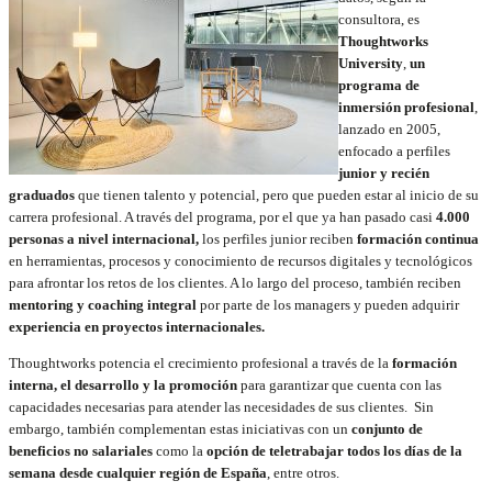
consultora, es
Thoughtworks
University
,
un
programa de
inmersión profesional
,
lanzado en 2005,
enfocado a perfiles
junior y recién
graduados
que tienen talento y potencial, pero que pueden estar al inicio de su
carrera profesional. A través del programa, por el que ya han pasado casi
4.000
personas a nivel internacional,
los perfiles junior reciben
formación continua
en herramientas, procesos y conocimiento de recursos digitales y tecnológicos
para afrontar los retos de los clientes. A lo largo del proceso, también reciben
mentoring y coaching integral
por parte de los managers y pueden adquirir
experiencia en proyectos internacionales.
Thoughtworks potencia el crecimiento profesional a través de la
formación
interna, el desarrollo y la promoción
para garantizar que cuenta con las
capacidades necesarias para atender las necesidades de sus clientes. Sin
embargo, también complementan estas iniciativas con un
conjunto de
beneficios no salariales
como la
opción de teletrabajar todos los días de la
semana desde cualquier región de España
, entre otros.