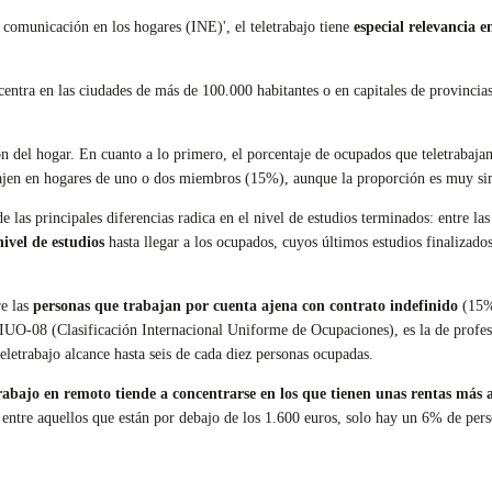
comunicación en los hogares (INE)', el teletrabajo tiene
especial relevancia 
ntra en las ciudades de más de 100.000 habitantes o en capitales de provincias
ón del hogar. En cuanto a lo primero, el porcentaje de ocupados que teletrabaja
abajen en hogares de uno o dos miembros (15%), aunque la proporción es muy s
 las principales diferencias radica en el nivel de estudios terminados: entre la
ivel de estudios
hasta llegar a los ocupados, cuyos últimos estudios finalizados
re las
personas que trabajan por cuenta ajena con contrato indefinido
(15%)
O-08 (Clasificación Internacional Uniforme de Ocupaciones), es la de profesion
letrabajo alcance hasta seis de cada diez personas ocupadas.
rabajo en remoto tiende a concentrarse en los que tienen unas rentas más a
entre aquellos que están por debajo de los 1.600 euros, solo hay un 6% de pers