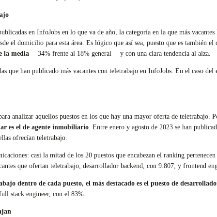
ajo
o publicadas en InfoJobs en lo que va de año, la categoría en la que más vacant
de el domicilio para esta área. Es lógico que así sea, puesto que es también el 
e la media
—34% frente al 18% general— y con una clara tendencia al alza.
las que han publicado más vacantes con teletrabajo en InfoJobs. En el caso del 
para analizar aquellos puestos en los que hay una mayor oferta de teletrabajo. 
r es el de
agente inmobiliario
. Entre enero y agosto de 2023 se han publica
las ofrecían teletrabajo.
nicaciones: casi la mitad de los 20 puestos que encabezan el ranking pertenecen 
cantes que ofertan teletrabajo; desarrollador backend, con 9.807; y frontend en
rabajo dentro de cada puesto, el más destacado es el puesto de desarrollad
full stack engineer, con el 83%.
ajan