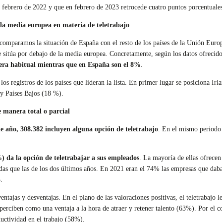
 febrero de 2022 y que en febrero de 2023 retrocede cuatro puntos porcentuales
la media europea en materia de teletrabajo
comparamos la situación de España con el resto de los países de la Unión Europ
e sitúa por debajo de la media europea. Concretamente, según los datos ofrecid
era habitual mientras que en España son el 8%
.
 los registros de los países que lideran la lista. En primer lugar se posiciona I
y Países Bajos (18 %).
e manera total o parcial
de año, 308.382 incluyen alguna opción de teletrabajo
. En el mismo periodo 
) da la opción de teletrabajar a sus empleados
. La mayoría de ellas ofrece
as que las de los dos últimos años. En 2021 eran el 74% las empresas que daban 
.
ntajas y desventajas. En el plano de las valoraciones positivas, el teletrabajo l
rciben como una ventaja a la hora de atraer y retener talento (63%). Por el con
uctividad en el trabajo (58%).