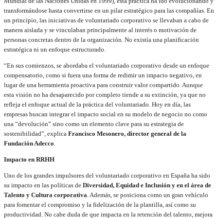
Mundial de las Naciones Unidas en 1999), esta práctica ha ido evolucionando y
transformándose hasta convertirse en un pilar estratégico para las compañías. En
un principio, las iniciativas de voluntariado corporativo se llevaban a cabo de
manera aislada y se vinculaban principalmente al interés o motivación de
personas concretas dentro de la organización. No existía una planificación
estratégica ni un enfoque estructurado.
“En sus comienzos, se abordaba el voluntariado corporativo desde un enfoque
compensatorio, como si fuera una forma de redimir un impacto negativo, en
lugar de una herramienta proactiva para construir valor compartido. Aunque
esta visión no ha desaparecido por completo tiende a su extinción, ya que no
refleja el enfoque actual de la práctica del voluntariado. Hoy en día, las
empresas buscan integrar el impacto social en su modelo de negocio no como
una “devolución” sino como un elemento clave para su estrategia de
sostenibilidad”, explica
Francisco Mesonero, director general de la
Fundación Adecco
.
Impacto en RRHH
Uno de los grandes impulsores del voluntariado corporativo en España ha sido
su impacto en las políticas de
Diversidad, Equidad e Inclusión y en el área de
Talento y Cultura corporativa
. Además, se posiciona como un gran vehículo
para fomentar el compromiso y la fidelización de la plantilla, así como su
productividad. No cabe duda de que impacta en la retención del talento, mejora