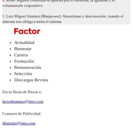
4.
Reale Seguros consolida su apuesta por el bienestar, la igualdad y el
voluntariado corporativo
5.
Luis Miguel Jiménez (Manpower): Absentismo y desconexión: cuando el
síntoma nos obliga a mirar el sistema
Actualidad
Bienestar
Carrera
Formación
Remuneración
Selección
Descargas Revista
Envía Notas de Prensa a:
factorhumano@ifaes.com
Contacto de Publicidad:
dbarredo@ifaes.com