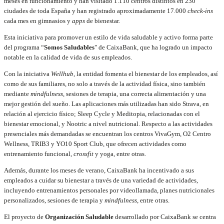
meses en funcionamiento y han visitado 1.110 centros distintos en 230
ciudades de toda España y han registrado aproximadamente 17.000
check-ins
cada mes en gimnasios y
apps
de bienestar.
Esta iniciativa para promover un estilo de vida saludable y activo forma parte
del programa “
Somos Saludables
" de CaixaBank, que ha logrado un impacto
notable en la calidad de vida de sus empleados.
Con la iniciativa
Wellhub
, la entidad fomenta el bienestar de los empleados, así
como de sus familiares, no solo a través de la actividad física, sino también
mediante
mindfulness
, sesiones de terapia, una correcta alimentación y una
mejor gestión del sueño. Las aplicaciones más utilizadas han sido Strava, en
relación al ejercicio físico; Sleep Cycle y Meditopia, relacionadas con el
bienestar emocional, y Nootric a nivel nutricional. Respecto a las actividades
presenciales más demandadas se encuentran los centros VivaGym, O2 Centro
Wellness, TRIB3 y YO10 Sport Club, que ofrecen actividades como
entrenamiento funcional,
crossfit
y yoga, entre otras.
Además, durante los meses de verano, CaixaBank ha incentivado a sus
empleados a cuidar su bienestar a través de una variedad de actividades,
incluyendo entrenamientos personales por videollamada, planes nutricionales
personalizados, sesiones de terapia y
mindfulness
, entre otras.
El proyecto de
Organización Saludable
desarrollado por CaixaBank se centra