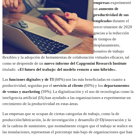
empresas
experimentó
un
aumento de
productividad de sus
empleados
durante el
tercer trimestre de 2020
gracias a la reducción
de tiempos de
desplazamiento,
horarios de trabajo
flexibles y la adopción de herramientas de colaboración virtuales eficaces, tal
como se desprende de un
nuevo informe del Capgemini Research Institute
titulado:
«El futuro del trabajo: del modelo remoto a uno híbrido».
Las
funciones digitales y de TI
(68%) son las más beneficiadas en cuanto a
productividad, seguidas por el
servicio al cliente
(60%) y los
departamentos
de ventas y marketing
(59%). La digitalización y el uso de tecnologías como la
inteligencia artificial (IA) han ayudado a las organizaciones a experimentar un
crecimiento de la productividad en estas áreas.
Las empresas que se ocupan de ciertas categorías de trabajo, como la de
producción/fabricación, la de investigación y desarrollo (I+D)/innovación y la
de la cadena de suministro, que normalmente exigen que el trabajo se realice en
las instalaciones, representan el porcentaje más bajo de organizaciones que han