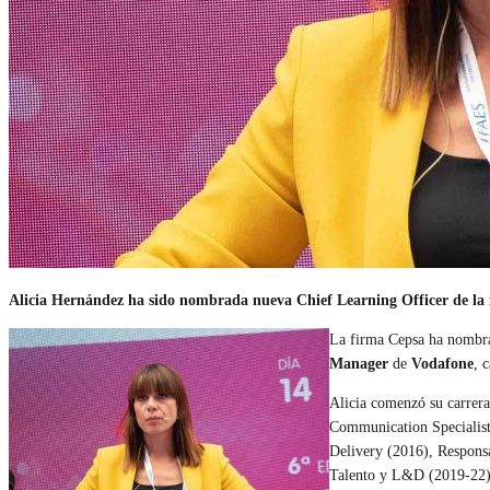
Alicia Hernández ha sido nombrada nueva Chief Learning Officer de la
La firma Cepsa ha nombrad
Manager
de
Vodafone
, 
Alicia comenzó su carrera
Communication Specialist 
Delivery (2016), Respons
Talento y L&D
(2019-22)