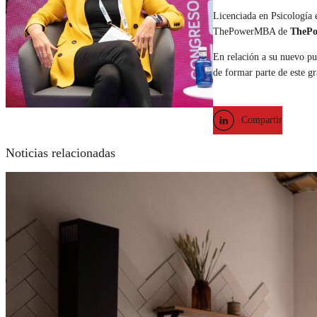
Licenciada en Psicología 
ThePowerMBA de
ThePo
En relación a su nuevo pu
de formar parte de este g
Compartir
Noticias relacionadas