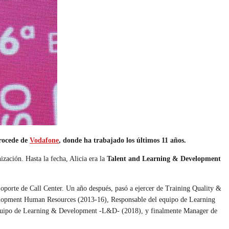
procede de
Vodafone
, donde ha trabajado los últimos 11 años.
ación. Hasta la fecha, Alicia era la
Talent and Learning & Development
oporte de Call Center. Un año después, pasó a ejercer de
Training Quality &
lopment Human Resources (2013-16), Responsable del equipo de
Learning
 equipo de Learning & Development -L&D- (2018), y finalmente Manager de