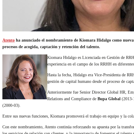
Atento
ha anunciado el nombramiento de Kiomara Hidalgo como nueva Chi
procesos de acogida, captación y retención del talento.
Kiomara Hidalgo es Licenciada en Gestión de RRHH 
experiencia en el campo de los RRHH en diferentes s
Hasta la fecha, Hidalgo era Vice-Presidenta de R
gestión de capital humano desde el proceso de capta
Anteriormente fue Senior Director Global HR, Em
Relations and Compliance de
Bupa Global
(2013-
(2000-03).
Entre sus nuevas funciones, Kiomara promoverá el trabajo en equipo y la colab
Con este nombramiento, Atento continúa reforzando su apuesta por la transfor
los servicios de relación con clientes, y la importancia de fomentar el talent