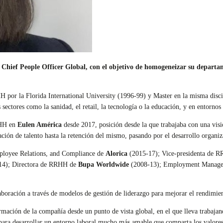
ef People Officer Global, con el objetivo de homogeneizar su departam
por la Florida International University (1996-99) y Master en la misma disci
ectores como la sanidad, el retail, la tecnología o la educación, y en entornos
RHH en
Eulen América
desde 2017, posición desde la que trabajaba con una visi
ción de talento hasta la retención del mismo, pasando por el desarrollo organiz
ployee Relations, and Compliance de
Alorica
(2015-17); Vice-presidenta de 
14); Directora de RRHH de
Bupa Worldwide
(2008-13); Employment Manage
oración a través de modelos de gestión de liderazgo para mejorar el rendimient
mación de la compañía desde un punto de vista global, en el que lleva trabajand
o para desarrollar un entorno laboral mucho más amable que comparta los valores 