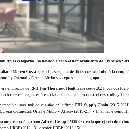
múltiples categorías,
ha llevado a cabo el nombramiento de Francisco Se
italiano Matteo Costa
, que, el pasado mes de diciembre,
abandonó la compañí
ntral y Oriental y Oriente Medio
y vicepresidente del grupo.
co era el director de RRHH en
Theramex Healthcare
desde 2021, con dos logro
ntación de estrategias en áreas clave como el compromiso, el desarrollo y la adq
 trabajó durante más de seis años en la firma
DHL Supply Chain
(2015-2021)
uropa continental, Oriente Medio y África- (2019-21), y finalmente como 
ara otras compañías como
Adecco Group
(2006-07), en la que ejerció de reclu
como HRBP (2012-13) y senior HRBP (2013-15).