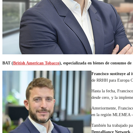
BAT (
British American Tobacco
), especializada en bienes de consumo de 
Francisco sustituye al 
de RRHH para Europa Ce
Hasta la fecha, Francis
desde cero, y la impleme
Anteriormente, Francisco
en la región MLEMEA -E
También ha trabajado p
Dentalliance Network,