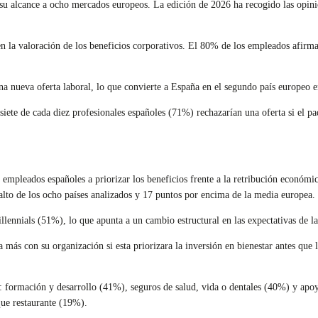
 su alcance a ocho mercados europeos. La edición de 2026 ha recogido las opin
n la valoración de los beneficios corporativos. El 80% de los empleados afirma 
a nueva oferta laboral, lo que convierte a España en el segundo país europeo en
: siete de cada diez profesionales españoles (71%) rechazarían una oferta si el p
s empleados españoles a priorizar los beneficios frente a la retribución económ
alto de los ocho países analizados y 17 puntos por encima de la media europea.
lennials (51%), lo que apunta a un cambio estructural en las expectativas de l
s con su organización si esta priorizara la inversión en bienestar antes que la
ña: formación y desarrollo (41%), seguros de salud, vida o dentales (40%) y apo
que restaurante (19%).