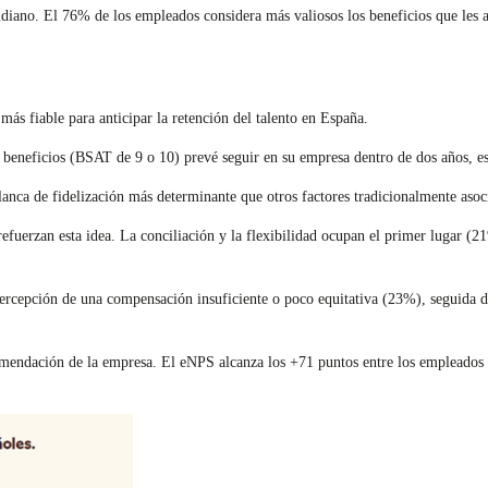
idiano. El 76% de los empleados considera más valiosos los beneficios que les 
ás fiable para anticipar la retención del talento en España.
 beneficios (BSAT de 9 o 10) prevé seguir en su empresa dentro de dos años, es
alanca de fidelización más determinante que otros factores tradicionalmente aso
efuerzan esta idea. La conciliación y la flexibilidad ocupan el primer lugar (2
rcepción de una compensación insuficiente o poco equitativa (23%), seguida de 
omendación de la empresa. El eNPS alcanza los +71 puntos entre los empleados má