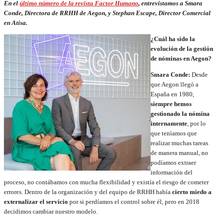
En el
último número de la revista Factor Humano
, entrevistamos a Smara
Conde, Directora de RRHH de Aegon, y Stephan Escape, Director Comercial
en Atisa.
¿Cuál ha sido la
evolución de la gestión
de nóminas en Aegon?
Smara Conde:
Desde
que Aegon llegó a
España en 1980,
siempre hemos
gestionado la nómina
internamente
, por lo
que teníamos que
realizar muchas tareas
de manera manual, no
podíamos extraer
información del
proceso, no contábamos con mucha flexibilidad y existía el riesgo de cometer
errores. Dentro de la organización y del equipo de RRHH había
cierto miedo a
externalizar el servicio
por si perdíamos el control sobre él, pero en 2018
decidimos cambiar nuestro modelo.