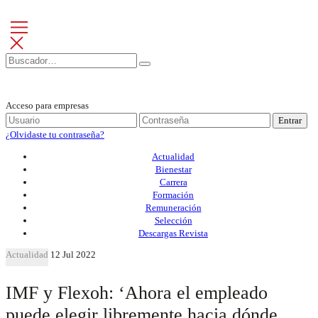
Acceso para empresas
Entrar
¿Olvidaste tu contraseña?
Actualidad
Bienestar
Carrera
Formación
Remuneración
Selección
Descargas Revista
Actualidad
12 Jul 2022
IMF y Flexoh: ‘Ahora el empleado
puede elegir libremente hacia dónde