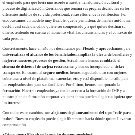
el empleado para que fuera más acorde a nuestra transformación cultural y
proceso de digitalización. Queríamos que tomara sus propias decisiones en los
diferentes ámbitos de su vida profesional, entre ellos el de la retribución. Por
eso, buscamos un modelo muy flexible, que le permitiera, de manera autónoma,
decidir casi cada día cómo quiere ser compensado y a qué quiere destinar su
dinero, teniendo en cuenta el momento vital, las circunstancias y el contexto de
cada persona.
Concretamente, hace un año nos decantamos por
Flexoh
, y aprovechamos para
universalizar el alcance de los beneficiados, ampliar la oferta de beneficios y
mejorar nuestros procesos de gestión
. Actualmente hemos
cambiado el
sistema de tickets al de tarjeta restaurante
, y hemos incorporado el
ticket
transporte
. En cuanto al
seguro médico
, hemos negociado otro con mejores
coberturas a nivel de plataforma, carencias, etc. y está disponible no sólo para
los empleados sino para sus familiares. Por último, hemos incorporado la
formación
. Nuestros empleados ya tenían acceso a la formación de IMF y a
nuestro plan de formación corporativo, pero ahora pueden elegir cualquiera que
les interese.
Con todos estos cambios,
nos alejamos de planteamientos del tipo “café para
todos”
. Nuestro empleado puede elegir libremente hacia dónde quiere llevar su
compensación.
¿Cómo apoya Flexoh en la gestión de estos servicios?