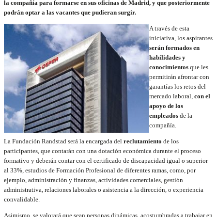
la compañía para formarse en sus oficinas de Madrid, y que posteriormente
podrán optar a las vacantes que pudieran surgir.
A través de esta
iniciativa, los aspirantes
serán formados en
habilidades y
conocimientos
que les
permitirán afrontar con
garantías los retos del
mercado laboral,
con el
apoyo de los
empleados
de la
compañía.
La Fundación Randstad será la encargada del
reclutamiento
de los
participantes, que contarán con una dotación económica durante el proceso
formativo y deberán contar con el certificado de discapacidad igual o superior
al 33%, estudios de Formación Profesional de diferentes ramas, como, por
ejemplo, administración y finanzas, actividades comerciales, gestión
administrativa, relaciones laborales o asistencia a la dirección, o experiencia
convalidable.
Asimismo, se valorará que sean personas dinámicas, acostumbradas a trabajar en