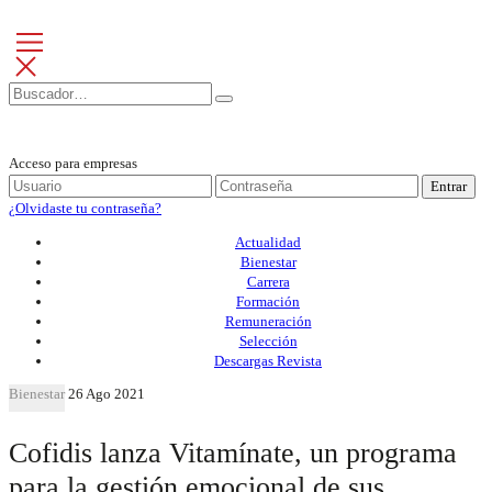
Acceso para empresas
Entrar
¿Olvidaste tu contraseña?
Actualidad
Bienestar
Carrera
Formación
Remuneración
Selección
Descargas Revista
Bienestar
26 Ago 2021
Cofidis lanza Vitamínate, un programa
para la gestión emocional de sus