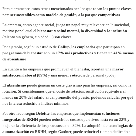
Pero ciertamente, estos temas mencionados son los que tocan los puntos claves
para
ser sostenibles como modelo de gestión
, a la par que
competitivos
.
La empresa, como agente social, juega un papel muy relevante en la sociedad,
motivo por el cual el
bienestar y salud mental, la diversidad y la inclusión
(talento sin género, sin edad....) son claves.
Por ejemplo, según un estudio de
Gallup
,
los empleados
que participan en
programas de bienestar
son un
17% más productivos
y tienen un
41% menos
de absentismo
.
En cuanto a las empresas que promueven el bienestar, reportan una
mayor
satisfacción laboral
(89%) y una
menor rotación
de personal (56%)​.
El
absentismo
puede generar un coste gravísimo para las empresas, así como la
rotación. Si consideramos que el coste de rotación/sustitución equivale a al
menos un 20% del salario anual promedio del puesto, podemos calcular por qué
nos interesa reducirlo a índices mínimos.
Por otro lado, según
Deloitte
, las empresas que implementan
soluciones
integradas de RRHH
pueden reducir los costos operativos hasta en un 22% y
mejorar la eficiencia de los procesos en un 32%​. La adopción de
tecnologías de
automatización
en RRHH, según Gardner, puede reducir el tiempo dedicado a