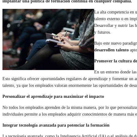
implantar una política de formación continua en cualquier compañía.
La alta competencia en u
talento externo o en impl
Desarrollar y nutrir las 
y futuros.
Bajo este nuevo paradigm
desarrollen talento
apto
Promover la cultura d
En un entorno donde las 
Esto significa ofrecer oportunidades regulares de aprendizaje y fomentar un am
talento, ya que los empleados valoran enormemente las oportunidades de desar
Personalizar el aprendizaje para maximizar el impacto
No todos los empleados aprenden de la misma manera, por lo que personalizar 
individuales permite a los empleados adquirir conocimientos de manera más ef
Integrar tecnología avanzada para potenciar la formación
La tecnología avanzada, como la Inteligencia Artificial (IA) o el análisis de