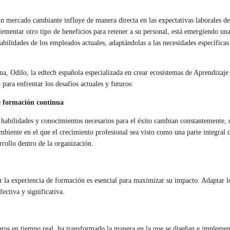
n mercado cambiante influye de manera directa en las expectativas laborales d
ementar otro tipo de beneficios para retener a su personal, está emergiendo una 
habilidades de los empleados actuales, adaptándolas a las necesidades específica
a, Odilo, la edtech española especializada en crear ecosistemas de Aprendizaje
 para enfrentar los desafíos actuales y futuros:
e formación continua
habilidades y conocimientos necesarios para el éxito cambian constantemente, 
biente en el que el crecimiento profesional sea visto como una parte integral d
rollo dentro de la organización.
la experiencia de formación es esencial para maximizar su impacto. Adaptar los
ectiva y significativa.
 datos en tiempo real, ha transformado la manera en la que se diseñan e implem