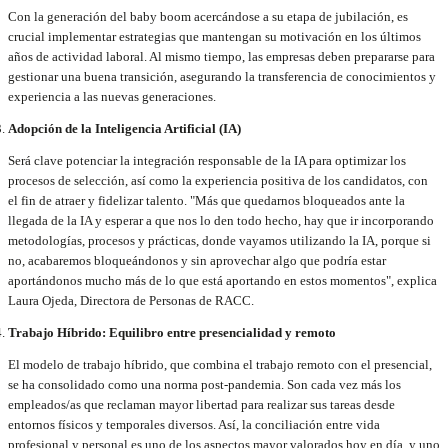
Con la generación del baby boom acercándose a su etapa de jubilación, es
crucial implementar estrategias que mantengan su motivación en los últimos
años de actividad laboral. Al mismo tiempo, las empresas deben prepararse para
gestionar una buena transición, asegurando la transferencia de conocimientos y
experiencia a las nuevas generaciones.
Adopción de la Inteligencia Artificial (IA)
Será clave potenciar la integración responsable de la IA para optimizar los
procesos de selección, así como la experiencia positiva de los candidatos, con
el fin de atraer y fidelizar talento. "Más que quedarnos bloqueados ante la
llegada de la IA y esperar a que nos lo den todo hecho, hay que ir incorporando
metodologías, procesos y prácticas, donde vayamos utilizando la IA, porque si
no, acabaremos bloqueándonos y sin aprovechar algo que podría estar
aportándonos mucho más de lo que está aportando en estos momentos", explica
Laura Ojeda, Directora de Personas de RACC.
Trabajo Híbrido: Equilibro entre presencialidad y remoto
El modelo de trabajo híbrido, que combina el trabajo remoto con el presencial,
se ha consolidado como una norma post-pandemia. Son cada vez más los
empleados/as que reclaman mayor libertad para realizar sus tareas desde
entornos físicos y temporales diversos. Así, la conciliación entre vida
profesional y personal es uno de los aspectos mayor valorados hoy en día, y uno