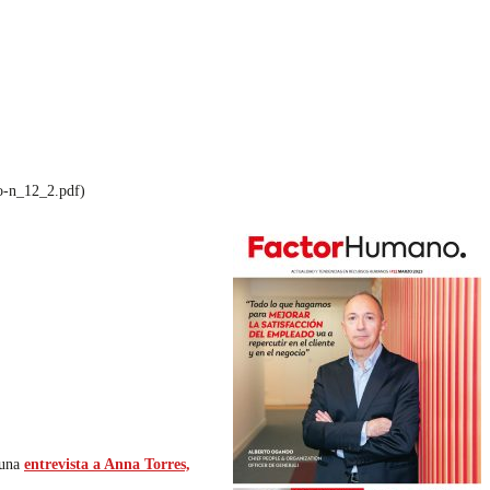
no-n_12_2.pdf)
 una
entrevista a Anna Torres,