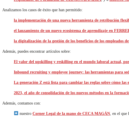
Analizamos los casos de éxito que han permitido:
la implementación de una nueva herramienta de retribución fl
el lanzamiento de un nuevo ecosistema de aprendizaje en FER
la digitalización de la gestión de los beneficios de los emple
Además, puedes encontrar artículos sobre:
El valor del upskilling y reskilling en el mundo laboral actual
Inbound recruiting y employee journey: las herramientas para se
La generación Z está lista para cambiar las reglas sobre cómo 
2023, el año de consolidación de los nuevos métodos en la form
Además, contamos con:
nuestro
Corner Legal de la mano de CECA MAGÁN
, en el que