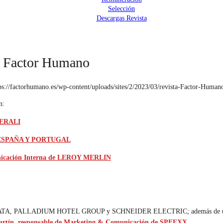
Selección
Descargas Revista
ta Factor Humano
tps://factorhumano.es/wp-content/uploads/sites/2/2023/03/revista-Factor-Huma
n:
ENERALI
AL ESPAÑA Y PORTUGAL
municación Interna de LEROY MERLIN
TT DATA, PALLADIUM HOTEL GROUP y SCHNEIDER ELECTRIC; además de
artín, responsable de Marketing & Comunicación de SPEEXX