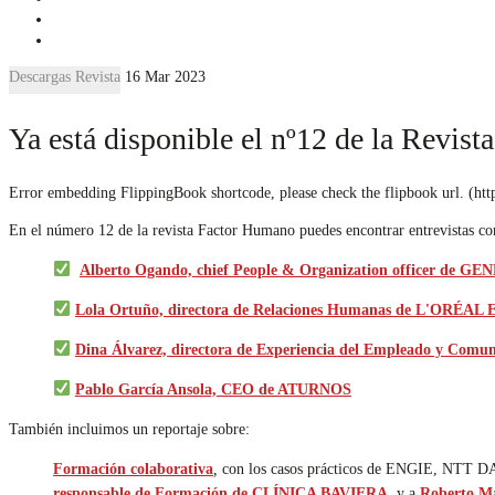
Descargas Revista
16 Mar 2023
Ya está disponible el nº12 de la Revis
Error embedding FlippingBook shortcode, please check the flipbook url. (ht
En el número 12 de la revista Factor Humano puedes encontrar entrevistas co
Alberto Ogando, chief People & Organization officer de G
Lola Ortuño, directora de Relaciones Humanas de L'ORÉ
Dina Álvarez, directora de Experiencia del Empleado y Co
Pablo García Ansola, CEO de ATURNOS
También incluimos un reportaje sobre:
Formación colaborativa
,
con los casos prácticos de ENGIE, N
responsable de Formación de CLÍNICA BAVIERA
, y a
Roberto M