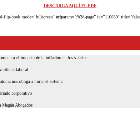
DESCARGA AQUÍ EL PDF
d-flip-book mode="fullscreen" urlparam="fb3d-page" id="110689" title="fals
compensa el impacto de la inflación en los salarios
ibilidad laboral
toma nos obliga a mirar el sistema
tariado corporativo
eca Magán Abogados