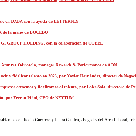
exible en DABA con la ayuda de BETTERFLY
RER de la mano de DOCEBO
ados de GI GROUP HOLDING, con la colaboración de COBEE
, por Arantxa Odriozola, manager Rewards & Performance de AON
ducir y fidelizar talento en 2023, por Xavier Hernández, director de Ne
las empresas atraemos y fidelizamos al talento, por Loles Sala, directo
ación, por Ferran Piñol, CEO de NEYTUM
 hablamos con Rocío Guerrero y Laura Guillén, abogadas del Área Laboral, sobr