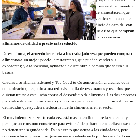
otros establecimientos
de alimentación que
venden su excedente
diario de comida-
con
usuarios que compran
packs con
esos
alimentos
de calidad
a precio más reducido
.
De esta forma,
el acuerdo beneficia a los trabajadores, que pueden comprar
alimentos a un mejor precio
; a restaurantes, que pueden vender sus
excedentes; y a la sociedad, ayudando a disminuir la comida que se tira a la
basura.
Gracias a su alianza, Edenred y Too Good to Go aumentarán el alcance de la
comunicación, llegando a una red más amplia de restaurantes y usuarios que
quieran unirse a esta lucha contra el desperdicio de alimentos. Las dos empresas
pretenden desarrollar materiales y campañas para la concienciación y difusión
de medidas que ayuden a reducir la huella alimentaria en el sector.
El movimiento zero-waste cada vez está más extendido entre la sociedad, y
persigue un consumo consciente para evitar el despilfarro de aquellas cosas que
no tienen una segunda vida. Es un asunto que ocupa a los ciudadanos, pero
también a las empresas que generan ese excedente en la producción. Solo
en