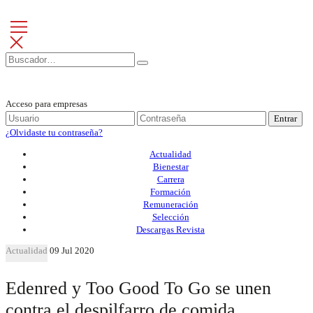
Acceso para empresas
Entrar
¿Olvidaste tu contraseña?
Actualidad
Bienestar
Carrera
Formación
Remuneración
Selección
Descargas Revista
Actualidad
09 Jul 2020
Edenred y Too Good To Go se unen
contra el despilfarro de comida