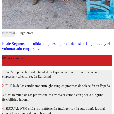
Bienestar
04 Ago 2026
Reale Seguros consolida su apuesta por el bienestar, la igualdad y el
voluntariado corporativo
Lo más visto…
1.
La IA impulsa la productividad en España, pero abre una brecha entre
empresas y talento, según Randstad
2.
El 42% de los candidatos sufre ghosting en procesos de selección en España
3.
Casi la mitad de los profesionales afronta el verano con poca o ninguna
flexibilidad laboral
4.
SISQUAL WFM sitúa la planificación inteligente y la autonomía laboral
como claves para reducir el burnout