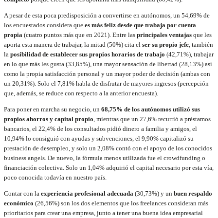
A pesar de esta poca predisposición a convertirse en autónomos, un 54,69% de
los encuestados considera que
es más feliz desde que trabaja por cuenta
propia
(cuatro puntos más que en 2021). Entre las
principales ventajas
que les
aporta esta manera de trabajar, la mitad (50%) cita el
ser su propio jefe
, también
la
posibilidad de establecer sus propios horarios de trabajo
(42,71%), trabajar
en lo que más les gusta (33,85%), una mayor sensación de libertad (28,13%) así
como la propia satisfacción personal y un mayor poder de decisión (ambas con
un 20,31%). Solo el 7,81% habla de disfrutar de mayores ingresos (percepción
que, además, se reduce con respecto a la anterior encuesta).
Para poner en marcha su negocio, un
68,75% de los autónomos utilizó sus
propios ahorros y capital propio
, mientras que un 27,6% recurrió a préstamos
bancarios, el 22,4% de los consultados pidió dinero a familia y amigos, el
10,94% lo consiguió con ayudas y subvenciones, el 9,90% capitalizó su
prestación de desempleo, y solo un 2,08% contó con el apoyo de los conocidos
business angels. De nuevo, la fórmula menos utilizada fue el crowdfunding o
financiación colectiva. Solo un 1,04% adquirió el capital necesario por esta vía,
poco conocida todavía en nuestro país.
Contar con la
experiencia profesional adecuada
(30,73%) y un
buen respaldo
económico
(26,56%) son los dos elementos que los freelances consideran más
prioritarios para crear una empresa, junto a tener una buena idea empresarial