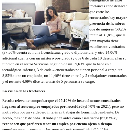
demográfico de estos
freelances cabe destacar
que entre los
encuestados hay
mayor
presencia de hombres
que de mujeres
(68,2%
frente al 31,8%), que la
gran mayoría tiene
estudios universitarios
(37,50% cuenta con una licenciatura, grado o diplomatura, y otro 14,06%
adicional cuenta con un máster o postgrado) y que 6 de cada 10 desempeñan su
función en el sector Servicios, seguido de un 15,63% que lo hace en el
tecnológico. Además, 3 de cada 4 encuestados no tienen personal a cargo, un
8,85% tiene un empleado, un 11,46% tiene entre 2 y 5 trabajadores contratados
y el restante 4,69% dice tener más de 5 personas a su cargo.
La visión de los freelances
Resulta relevante comprobar que
el 65,10% de los autónomos consultados
llegaron al autoempleo empujados por necesidad
(el 70% en 2021), pero no
motivados por un verdadero interés en trabajar de forma independiente. De
hecho, más de 6 de cada 10 trabajaban antes como asalariados (65,63%) y
reconocen que prefieren tener un empleo por cuenta ajena a tiempo
completo
porque creen que les aportaría más tranquilidad (60,42%).