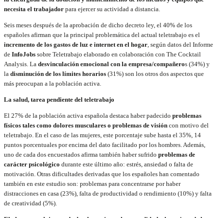
necesita el trabajador
para ejercer su actividad a distancia.
Seis meses después de la aprobación de dicho decreto ley, el 40% de los
españoles afirman que la principal problemática del actual teletrabajo es el
incremento de los gastos de luz e internet en el hogar
, según datos del Informe
de
InfoJobs
sobre Teletrabajo elaborado en colaboración con The Cocktail
Analysis. La
desvinculación emocional con la empresa/compañero
s (34%) y
la
disminución de los límites horarios
(31%) son los otros dos aspectos que
más preocupan a la población activa.
La salud, tarea pendiente del teletrabajo
El 27% de la población activa española destaca haber padecido
problemas
físicos tales como dolores musculares o problemas de visión
con motivo del
teletrabajo. En el caso de las mujeres, este porcentaje sube hasta el 35%, 14
puntos porcentuales por encima del dato facilitado por los hombres. Además,
uno de cada dos encuestados afirma también haber sufrido
problemas de
carácter psicológico
durante este último año: estrés, ansiedad o falta de
motivación. Otras dificultades derivadas que los españoles han comentado
también en este estudio son: problemas para concentrarse por haber
distracciones en casa (23%), falta de productividad o rendimiento (10%) y falta
de creatividad (5%).