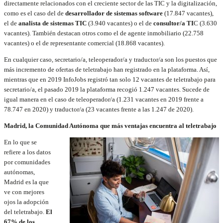
directamente relacionados con el creciente sector de las TIC y la digitalización,
como es el caso del de
desarrollador de sistemas software
(17.847 vacantes),
el de
analista de sistemas TIC
(3.940 vacantes) o el de
consultor/a TI
C (3.630
vacantes). También destacan otros como el de agente inmobiliario (22.758
vacantes) o el de representante comercial (18.868 vacantes).
En cualquier caso, secretario/a, teleoperador/a y traductor/a son los puestos que
más incremento de ofertas de teletrabajo han registrado en la plataforma. Así,
mientras que en 2019 InfoJobs registró tan solo 12 vacantes de teletrabajo para
secretario/a, el pasado 2019 la plataforma recogió 1.247 vacantes. Sucede de
igual manera en el caso de teleoperador/a (1.231 vacantes en 2019 frente a
78.747 en 2020) y traductor/a (23 vacantes frente a las 1.247 de 2020).
Madrid, la Comunidad Autónoma que más ventajas encuentra al teletrabajo
En lo que se
refiere a los datos
por comunidades
autónomas,
Madrid es la que
ve con mejores
ojos la adopción
del teletrabajo.
El
67% de los