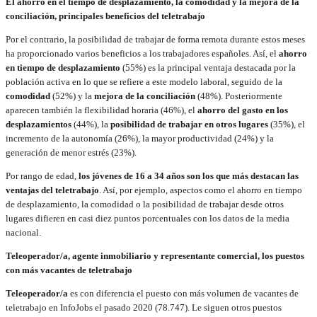
El ahorro en el tiempo de desplazamiento, la comodidad y la mejora de la
conciliación, principales beneficios del teletrabajo
Por el contrario, la posibilidad de trabajar de forma remota durante estos meses
ha proporcionado varios beneficios a los trabajadores españoles. Así, el
ahorro
en tiempo de desplazamiento
(55%) es la principal ventaja destacada por la
población activa en lo que se refiere a este modelo laboral, seguido de la
comodidad
(52%) y la
mejora de la conciliación
(48%). Posteriormente
aparecen también la flexibilidad horaria (46%), el
ahorro del gasto en los
desplazamientos
(44%), la
posibilidad de trabajar en otros lugares
(35%), el
incremento de la autonomía (26%), la mayor productividad (24%) y la
generación de menor estrés (23%).
Por rango de edad,
los jóvenes de 16 a 34 años son los que más destacan las
ventajas del teletrabajo
. Así, por ejemplo, aspectos como el ahorro en tiempo
de desplazamiento, la comodidad o la posibilidad de trabajar desde otros
lugares difieren en casi diez puntos porcentuales con los datos de la media
nacional.
Teleoperador/a, agente inmobiliario y representante comercial, los puestos
con más vacantes de teletrabajo
Teleoperador/a
es con diferencia el puesto con más volumen de vacantes de
teletrabajo en InfoJobs el pasado 2020 (78.747). Le siguen otros puestos