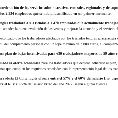
eordenación de los servicios administrativos centrales, regionales y de sop
 los 2.324 empleados que se había identificado en un primer momento.
Inglés
trasladará a sus tiendas a 1.470 empleados que actualmente trabajan 
y “atender la buena evolución de las ventas y mejorar la atención y el servicio 
 explicado que los trabajadores afectados por los traslados tendrán
preferencia 
 50% del complemento personal con un tope máximo de 3.000 euros, el complemen
 un
plan de bajas incentivadas para 630 trabajadores mayores de 59 años
(
llado la oferta económica
para los trabajadores que decidan adherirse al plan
onas que cumplan los requisitos acordados con la representación legal de los tra
era oferta El Corte Inglés
ofrecía entre el 57% y el 60% del salario fijo
, dep
re el 61 y el 65%
del salario bruto del año 2022, según algunas fuentes.