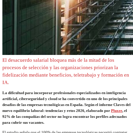
El desacuerdo salarial bloquea más de la mitad de los
procesos de selección y las organizaciones priorizan la
fidelización mediante beneficios, teletrabajo y formación en
IA.
La dificultad para incorporar profesionales especializados en inteligencia
artificial, ciberseguridad y cloud se ha convertido en uno de los principales
desafíos de las empresas tecnológicas en España. Según el informe Claves del
nuevo equilibrio laboral: tendencias y retos 2026, elaborado por
Pluxee
, el
92% de las compañías del sector no logra encontrar los perfiles adecuados
para cubrir sus vacantes.
El estudio señala que el 100% de las empresas tecnológicas necesitó contratar