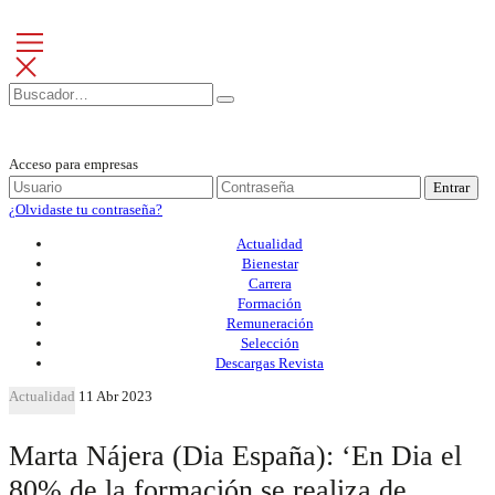
Acceso para empresas
Entrar
¿Olvidaste tu contraseña?
Actualidad
Bienestar
Carrera
Formación
Remuneración
Selección
Descargas Revista
Actualidad
11 Abr 2023
Marta Nájera (Dia España): ‘En Dia el
80% de la formación se realiza de