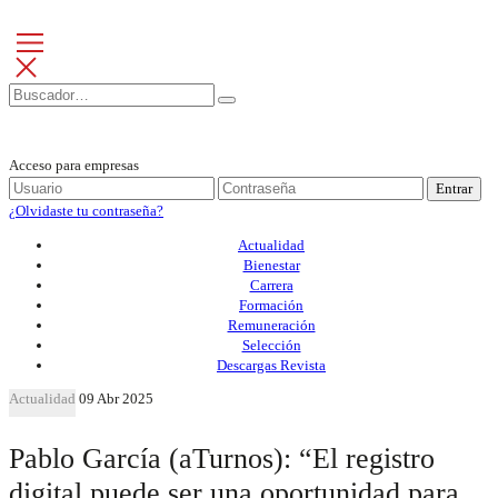
Acceso para empresas
Entrar
¿Olvidaste tu contraseña?
Actualidad
Bienestar
Carrera
Formación
Remuneración
Selección
Descargas Revista
Actualidad
09 Abr 2025
Pablo García (aTurnos): “El registro
digital puede ser una oportunidad para