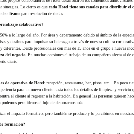
Los propios colaboradores de Hotel desarrollaron los contenidos audiovisuales
r sinergias. Lo cierto es que
cada Hotel tiene sus canales para distribuir el
mucho
Teams
para resolución de dudas.
prendizaje colaborativo?
 50% a lo largo del año. Por área y departamento debido al ámbito de la especi
ses y destinos para impulsar su liderazgo a través de nuestra cultura corporat
muy diferentes. Desde profesionales con más de 15 años en el grupo a nuevas in
eza del negocio
. En muchas ocasiones el trabajo de un compañero afecta al de ot
eño diario.
nes de operativa de Hotel
: recepción, restaurante, bar, pisos, etc… En poco t
xperiencia para un nuevo cliente hasta todos los detalles de limpieza y servicio 
ntra el cliente al regresar a la habitación. En general las personas quieren hace
co podemos permitirnos el lujo de demorarnos más.
ilizar el impacto formativo, pero también se produce y lo percibimos en nuestras
 de formación?