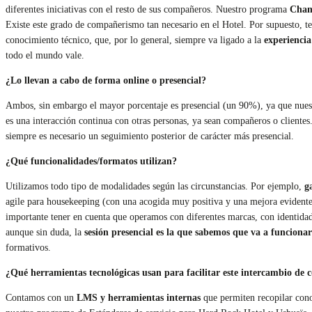
diferentes iniciativas con el resto de sus compañeros. Nuestro programa
Cham
Existe este grado de compañerismo tan necesario en el Hotel. Por supuesto, t
conocimiento técnico, que, por lo general, siempre va ligado a la
experienci
todo el mundo vale.
¿Lo llevan a cabo de forma online o presencial?
Ambos, sin embargo el mayor porcentaje es presencial (un 90%), ya que nuestr
es una interacción continua con otras personas, ya sean compañeros o clientes
siempre es necesario un seguimiento posterior de carácter más presencial.
¿Qué funcionalidades/formatos utilizan?
Utilizamos todo tipo de modalidades según las circunstancias. Por ejemplo,
g
agile para housekeeping (con una acogida muy positiva y una mejora evidente
importante tener en cuenta que operamos con diferentes marcas, con identidad
aunque sin duda, la
sesión presencial es la que sabemos que va a funciona
formativos.
¿Qué herramientas tecnológicas usan para facilitar este intercambio de
Contamos con un
LMS y herramientas internas
que permiten recopilar cono