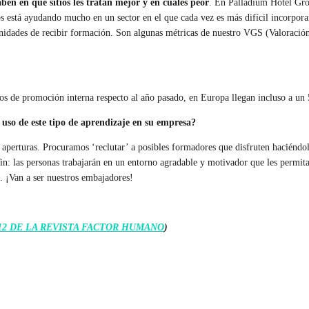
ben en qué sitios les tratan mejor y en cuáles peor
. En Palladium Hotel Gro
nos está ayudando mucho en un sector en el que cada vez es más difícil incorpo
nidades de recibir formación. Son algunas métricas de nuestro VGS (Valoración 
ios de promoción interna respecto al año pasado, en Europa llegan incluso a 
 uso de este tipo de aprendizaje en su empresa?
 aperturas. Procuramos ‘reclutar’ a posibles formadores que disfruten haciéndo
n: las personas trabajarán en un entorno agradable y motivador que les permita
. ¡Van a ser nuestros embajadores!
12 DE LA REVISTA FACTOR HUMANO
)