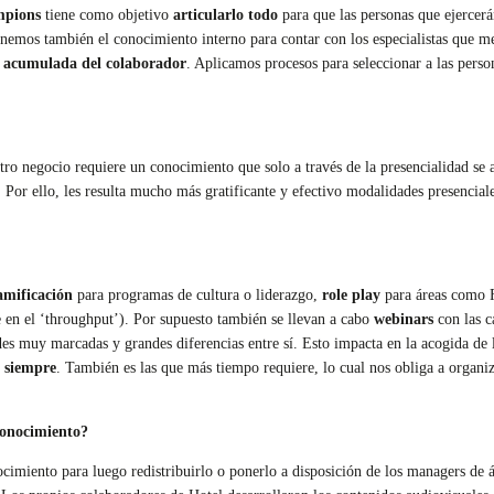
pions
tiene como objetivo
articularlo todo
para que las personas que ejercerá
enemos también el conocimiento interno para contar con los especialistas que m
a acumulada del colaborador
. Aplicamos procesos para seleccionar a las pers
o negocio requiere un conocimiento que solo a través de la presencialidad se a
. Por ello, les resulta mucho más gratificante y efectivo modalidades presencial
amificación
para programas de cultura o liderazgo,
role play
para áreas como 
 en el ‘throughput’). Por supuesto también se llevan a cabo
webinars
con las c
es muy marcadas y grandes diferencias entre sí. Esto impacta en la acogida de 
r siempre
. También es las que más tiempo requiere, lo cual nos obliga a organ
 conocimiento?
cimiento para luego redistribuirlo o ponerlo a disposición de los managers de á