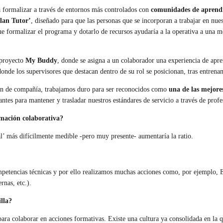
 formalizar a través de entornos más controlados con
comunidades de aprendi
lan Tutor’
, diseñado para que las personas que se incorporan a trabajar en nue
 formalizar el programa y dotarlo de recursos ayudaría a la operativa a una m
 proyecto
My Buddy
, donde se asigna a un colaborador una experiencia de apr
onde los supervisores que destacan dentro de su rol se posicionan, tras entre
ón de compañía, trabajamos duro para ser reconocidos como
una de las mejore
ntes para mantener y trasladar nuestros estándares de servicio a través de prof
rmación colaborativa?
l’ más difícilmente medible -pero muy presente- aumentaría la ratio.
etencias técnicas y por ello realizamos muchas acciones como, por ejemplo, Es
nas, etc.).
lla?
ara colaborar en acciones formativas. Existe una cultura ya consolidada en la q