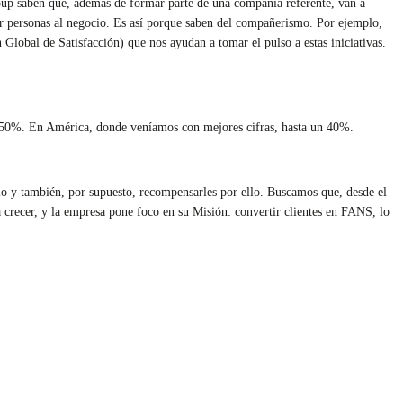
up saben que, además de formar parte de una compañía referente, van a
rar personas al negocio. Es así porque saben del compañerismo. Por ejemplo,
Global de Satisfacción) que nos ayudan a tomar el pulso a estas iniciativas.
un 50%. En América, donde veníamos con mejores cifras, hasta un 40%.
lo y también, por supuesto, recompensarles por ello. Buscamos que, desde el
 crecer, y la empresa pone foco en su Misión: convertir clientes en FANS, lo