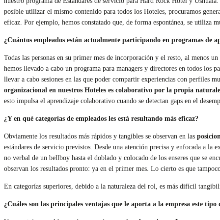
nuestro programa de Estándares de servicio para Hard Rock Hotel y Ushuaïa. 
posible utilizar el mismo contenido para todos los Hoteles, procuramos genera
eficaz. Por ejemplo, hemos constatado que, de forma espontánea, se utiliza 
¿Cuántos empleados están actualmente participando en programas de a
Todas las personas en su primer mes de incorporación y el resto, al menos un
hemos llevado a cabo un programa para managers y directores en todos los paí
llevar a cabo sesiones en las que poder compartir experiencias con perfiles 
organizacional en nuestros Hoteles es colaborativo por la propia natural
esto impulsa el aprendizaje colaborativo cuando se detectan gaps en el desemp
¿Y en qué categorías de empleados les está resultando más eficaz?
Obviamente los resultados más rápidos y tangibles se observan en las
posicio
estándares de servicio previstos. Desde una atención precisa y enfocada a la e
no verbal de un bellboy hasta el doblado y colocado de los enseres que se encue
observan los resultados pronto: ya en el primer mes. Lo cierto es que tampo
En categorías superiores, debido a la naturaleza del rol, es más difícil tangib
¿Cuáles son las principales ventajas que le aporta a la empresa este tipo