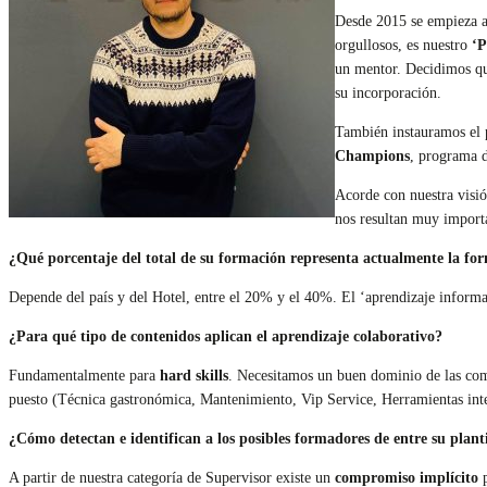
Desde 2015 se empieza a
orgullosos, es nuestro
‘P
un mentor. Decidimos que
su incorporación.
También instauramos el
Champions
, programa d
Acorde con nuestra visi
nos resultan muy importa
¿Qué porcentaje del total de su formación representa actualmente la fo
Depende del país y del Hotel, entre el 20% y el 40%. El ‘aprendizaje informa
¿Para qué tipo de contenidos aplican el aprendizaje colaborativo?
Fundamentalmente para
hard skills
. Necesitamos un buen dominio de las comp
puesto (Técnica gastronómica, Mantenimiento, Vip Service, Herramientas inter
¿Cómo detectan e identifican a los posibles formadores de entre su planti
A partir de nuestra categoría de Supervisor existe un
compromiso implícito
p