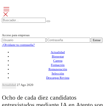
Acceso para empresas
Entrar
¿Olvidaste tu contraseña?
Actualidad
Bienestar
Carrera
Formación
Remuneración
Selección
Descargas Revista
Actualidad
27 Ago 2020
Ocho de cada diez candidatos
entrevistados mediante IA en Atento son