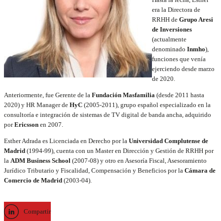
era la Directora de
RRHH de
Grupo Aresi
de Inversiones
(actualmente
denominado
Inmho
),
funciones que venía
ejerciendo desde marzo
de 2020.
Anteriormente, fue Gerente de la
Fundación Masfamilia
(desde 2011 hasta
2020) y HR Manager de
HyC
(2005-2011), grupo español especializado en la
consultoría e integración de sistemas de TV digital de banda ancha, adquirido
por
Ericsson
en 2007.
Esther Adrada es Licenciada en Derecho por la
Universidad Complutense de
Madrid
(1994-99), cuenta con un Master en Dirección y Gestión de RRHH por
la
ADM Business School
(2007-08) y otro en Asesoría Fiscal, Asesoramiento
Jurídico Tributario y Fiscalidad, Compensación y Beneficios por la
Cámara de
Comercio de Madrid
(2003-04).
Compartir