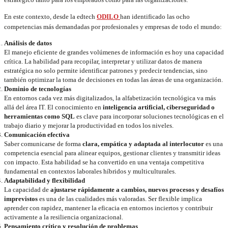
En este contexto, desde la edtech
ODILO
han identificado las ocho
competencias más demandadas por profesionales y empresas de todo el mundo:
Análisis de datos
El manejo eficiente de grandes volúmenes de información es hoy una capacidad
crítica. La habilidad para recopilar, interpretar y utilizar datos de manera
estratégica no solo permite identificar patrones y predecir tendencias, sino
también optimizar la toma de decisiones en todas las áreas de una organización.
Dominio de tecnologías
En entornos cada vez más digitalizados, la alfabetización tecnológica va más
allá del área IT. El conocimiento en
inteligencia artificial, ciberseguridad o
herramientas como SQL
es clave para incorporar soluciones tecnológicas en el
trabajo diario y mejorar la productividad en todos los niveles.
Comunicación efectiva
Saber comunicarse de forma
clara, empática y adaptada al interlocutor
es una
competencia esencial para alinear equipos, gestionar clientes y transmitir ideas
con impacto. Esta habilidad se ha convertido en una ventaja competitiva
fundamental en contextos laborales híbridos y multiculturales.
Adaptabilidad y flexibilidad
La capacidad de
ajustarse rápidamente a cambios, nuevos procesos y desafíos
imprevistos
es una de las cualidades más valoradas. Ser flexible implica
aprender con rapidez, mantener la eficacia en entornos inciertos y contribuir
activamente a la resiliencia organizacional.
Pensamiento crítico y resolución de problemas