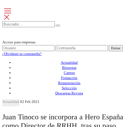
Acceso para empresas
Entrar
¿Olvidaste tu contraseña?
Actualidad
Bienestar
Carrera
Formación
Remuneración
Selección
Descargas Revista
Actualidad
02 Feb 2021
Juan Tinoco se incorpora a Hero España
como Director de RRHH, tras su paso