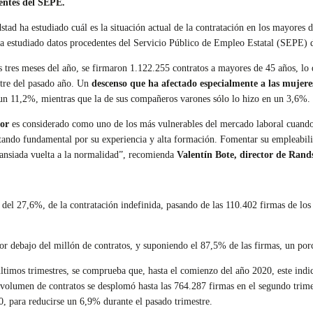
entes del SEPE.
d ha estudiado cuál es la situación actual de la contratación en los mayores
 ha estudiado datos procedentes del Servicio Público de Empleo Estatal (SEPE) 
s tres meses del año, se firmaron 1.122.255 contratos a mayores de 45 años, lo 
stre del pasado año. Un
descenso que ha afectado especialmente a las mujere
un 11,2%, mientras que la de sus compañeros varones sólo lo hizo en un 3,6%.
ior
es considerado como uno de los más vulnerables del mercado laboral cuando s
ultando fundamental por su experiencia y alta formación. Fomentar su empleabi
 ansiada vuelta a la normalidad”, recomienda
Valentín Bote, director de Rand
, del 27,6%, de la contratación indefinida, pasando de las 110.402 firmas de los
or debajo del millón de contratos, y suponiendo el 87,5% de las firmas, un porc
últimos trimestres, se comprueba que, hasta el comienzo del año 2020, este indi
 volumen de contratos se desplomó hasta las 764.287 firmas en el segundo trime
0, para reducirse un 6,9% durante el pasado trimestre.