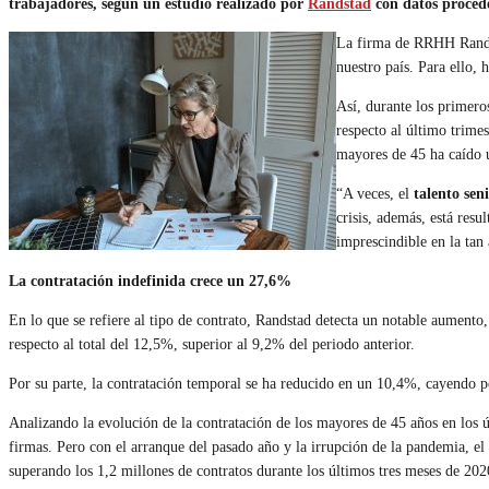
trabajadores, según un estudio realizado por
Randstad
con datos proced
La firma de RRHH Randsta
nuestro país. Para ello,
Así, durante los primero
respecto al último trime
mayores de 45 ha caído 
“A veces, el
talento sen
crisis, además, está res
imprescindible en la tan
La contratación indefinida crece un 27,6%
En lo que se refiere al tipo de contrato, Randstad detecta un notable aumento
respecto al total del 12,5%, superior al 9,2% del periodo anterior.
Por su parte, la contratación temporal se ha reducido en un 10,4%, cayendo p
Analizando la evolución de la contratación de los mayores de 45 años en los 
firmas. Pero con el arranque del pasado año y la irrupción de la pandemia, el
superando los 1,2 millones de contratos durante los últimos tres meses de 202