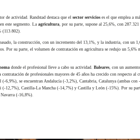
tor de actividad. Randstad destaca que el
sector servicios
es el que emplea a má
s en este segmento. La
agricultura
, por su parte, supone al 25,6%, con 287.321
% (113.802).
o pasado, la construcción, con un incremento del 13,1%, y la industria, con un 1
ños. Por su parte, el volumen de contratación en agricultura se redujo un 5,6% 
ónoma
donde el profesional lleve a cabo su actividad.
Baleares
, con un aumento
a contratación de profesionales mayores de 45 años ha crecido con respecto al c
l (-6,9%), se encuentran Andalucía (-3,2%), Cantabria, Catalunya (ambas con
-12,7%), Castilla-La Mancha (-14,7%) y Castilla y León (-15%). Por su parte,
y Navarra (-16,8%).