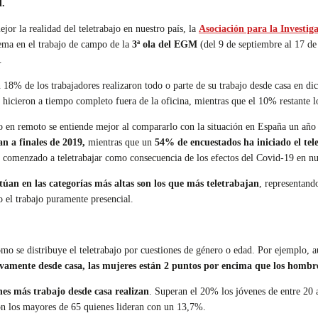
d.
jor la realidad del teletrabajo en nuestro país, la
Asociación para la Investi
ema en el trabajo de campo de la
3ª ola del EGM
(del 9 de septiembre al 17 d
.
 18% de los trabajadores realizaron todo o parte de su trabajo desde casa en di
hicieron a tiempo completo fuera de la oficina, mientras que el 10% restante l
o en remoto se entiende mejor al compararlo con la situación en España un año at
n a finales de 2019,
mientras que un
54% de encuestados ha iniciado el tel
n comenzado a teletrabajar como consecuencia de los efectos del Covid-19 en nu
túan en las categorías más altas son los que más teletrabajan
, representand
 el trabajo puramente presencial.
ómo se distribuye el teletrabajo por cuestiones de género o edad. Por ejemplo,
ivamente desde casa, las mujeres están 2 puntos por encima que los hombr
nes más trabajo desde casa realizan
. Superan el 20% los jóvenes de entre 20 a
son los mayores de 65 quienes lideran con un 13,7%.