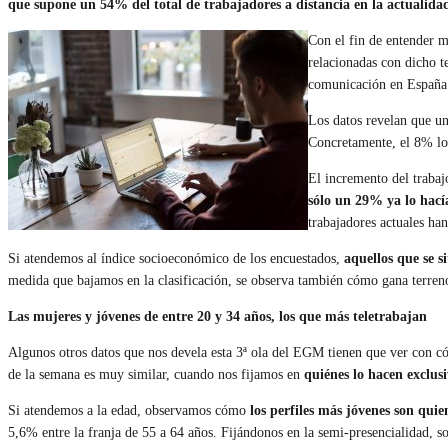
que supone un 54% del total de trabajadores a distancia en la actualida
Con el fin de entender me
relacionadas con dicho t
comunicación en España
Los datos revelan que un
Concretamente, el 8% lo 
El incremento del trabaj
sólo un 29% ya lo hacía
trabajadores actuales ha
Si atendemos al índice socioeconómico de los encuestados,
aquellos que se si
medida que bajamos en la clasificación, se observa también cómo gana terreno
Las mujeres y jóvenes de entre 20 y 34 años, los que más teletrabajan
Algunos otros datos que nos devela esta 3ª ola del EGM tienen que ver con c
de la semana es muy similar, cuando nos fijamos en
quiénes lo hacen exclus
Si atendemos a la edad, observamos cómo
los perfiles más jóvenes son quie
5,6% entre la franja de 55 a 64 años. Fijándonos en la semi-presencialidad, 