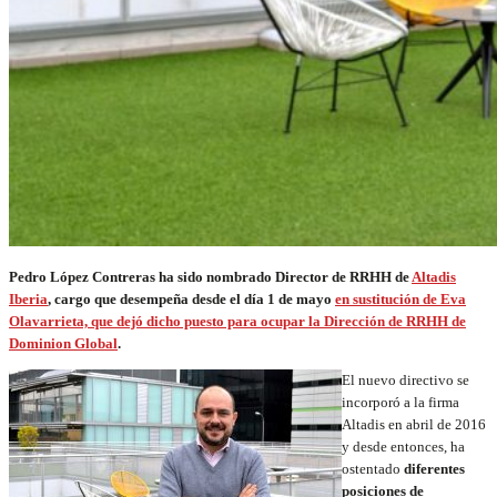
Pedro López Contreras ha sido nombrado Director de RRHH de
Altadis
Iberia
, cargo que desempeña desde el día 1 de mayo
en sustitución de Eva
Olavarrieta, que dejó dicho puesto para ocupar la Dirección de RRHH de
Dominion Global
.
El nuevo directivo se
incorporó a la firma
Altadis en abril de 2016
y desde entonces, ha
ostentado
diferentes
posiciones de