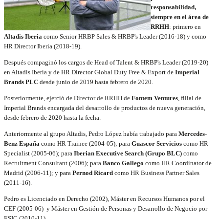
responsabilidad,
siempre en el área de
RRHH
: primero en
Altadis Iberia
como Senior HRBP Sales & HRBP's Leader (2016-18) y como
HR Director Iberia (2018-19).
Después compaginó los cargos de Head of Talent & HRBP's Leader (2019-20)
en Altadis Iberia y de HR Director Global Duty Free & Export de
Imperial
Brands PLC
desde junio de 2019 hasta febrero de 2020.
Posteriormente, ejerció de Director de RRHH de
Fontem Ventures
, filial de
Imperial Brands encargada del desarrollo de productos de nueva generación,
desde febrero de 2020 hasta la fecha.
Anteriormente al grupo Altadis, Pedro López había trabajado para
Mercedes-
Benz España
como HR Trainee (2004-05); para
Guascor Servicios
como HR
Specialist (2005-06); para
Iberian Executive Search (Grupo BLC)
como
Recruitment Consultant (2006); para
Banco Gallego
como HR Coordinator de
Madrid (2006-11); y para
Pernod Ricard
como HR Business Partner Sales
(2011-16).
Pedro es Licenciado en Derecho (2002), Máster en Recursos Humanos por el
CEF (2005-06) y Máster en Gestión de Personas y Desarrollo de Negocio por
ESIC (2010-11).